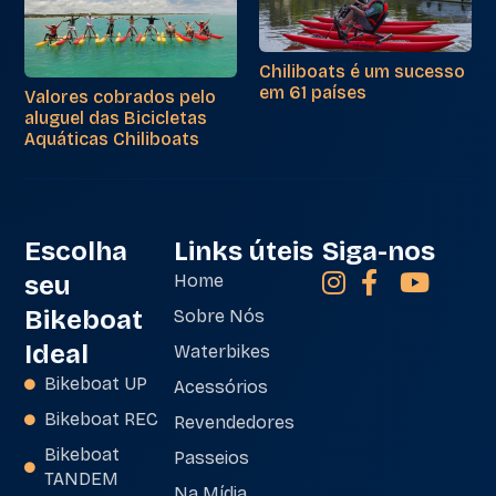
Chiliboats é um sucesso
em 61 países
Valores cobrados pelo
aluguel das Bicicletas
Aquáticas Chiliboats
Escolha
Links úteis
Siga-nos
seu
Home
Bikeboat
Sobre Nós
Ideal
Waterbikes
Bikeboat UP
Acessórios
Bikeboat REC
Revendedores
Bikeboat
Passeios
TANDEM
Na Mídia