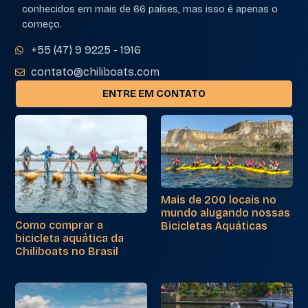
conhecidos em mais de 66 países, mas isso é apenas o
começo.
+55 (47) 9 9225 - 1916
contato@chiliboats.com
ENTRE EM CONTATO
Mais de 200 locais no
mundo alugando nossas
Como comprar a
Bicicletas Aquáticas
bicicleta aquática da
Chiliboats no Brasil