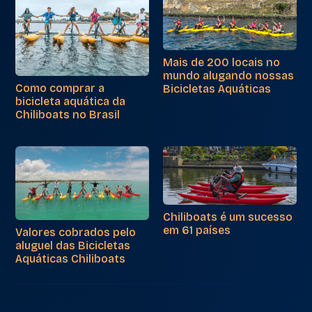
Mais de 200 locais no
mundo alugando nossas
Como comprar a
Bicicletas Aquáticas
bicicleta aquática da
Chiliboats no Brasil
Chiliboats é um sucesso
em 61 países
Valores cobrados pelo
aluguel das Bicicletas
Aquáticas Chiliboats