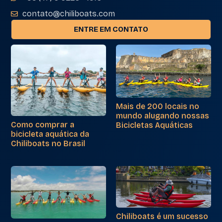
contato@chiliboats.com
ENTRE EM CONTATO
Mais de 200 locais no
mundo alugando nossas
Como comprar a
Bicicletas Aquáticas
bicicleta aquática da
Chiliboats no Brasil
Chiliboats é um sucesso