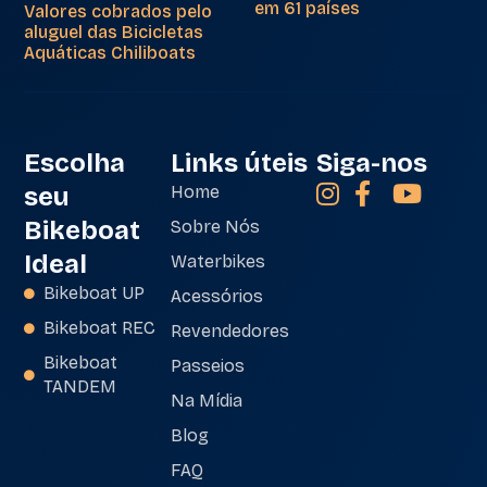
em 61 países
Valores cobrados pelo
aluguel das Bicicletas
Aquáticas Chiliboats
Escolha
Links úteis
Siga-nos
seu
Home
Bikeboat
Sobre Nós
Ideal
Waterbikes
Bikeboat UP
Acessórios
Bikeboat REC
Revendedores
Bikeboat
Passeios
TANDEM
Na Mídia
Blog
FAQ